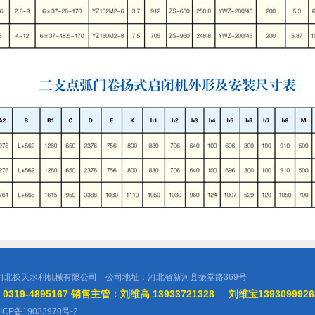
河北换天水利机械有限公司 公司地址：河北省新河县振堂路369号
319-4895167 销售主管：刘维高 13933721328 刘维宝1393099926
ICP备19033970号-2