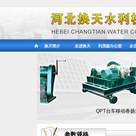
换天简介
走进换天
刘茂森办公室
企
T
QPT台车移动卷扬式启闭机
参数规格