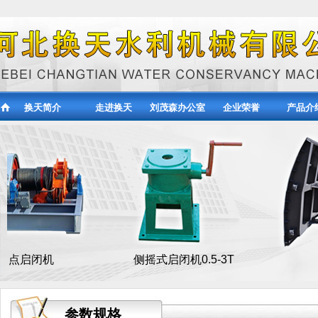
换天简介
走进换天
刘茂森办公室
企业荣誉
产品介
侧摇式启闭机0.5-3T
弧形钢
参数规格