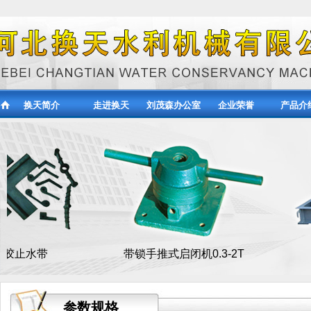
换天简介
走进换天
刘茂森办公室
企业荣誉
产品介
带锁手推式启闭机0.3-2T
QPQ
参数规格