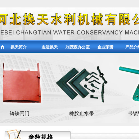
换天简介
走进换天
刘茂森办公室
企业荣誉
产品介
门
橡胶止水带
带锁手推式启闭机0
参数规格