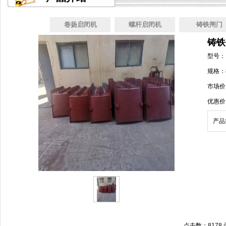
卷扬启闭机
螺杆启闭机
铸铁闸门
铸铁
型号：
规格：8
市场价：
优惠价：
产品
点击数：8178 录