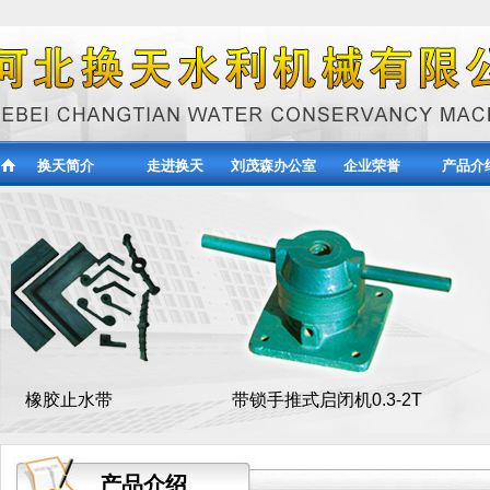
换天简介
走进换天
刘茂森办公室
企业荣誉
产品介
水带
带锁手推式启闭机0.3-2T
Q
产品介绍