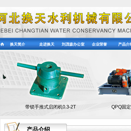
换天简介
走进换天
刘茂森办公室
企业荣誉
产品介
带锁手推式启闭机0.3-2T
QPQ固定卷扬式双
产品介绍