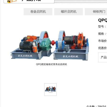
卷扬启闭机
螺杆启闭机
铸铁闸门
QP
型号：
规格：Q
市场价：
优惠价：
产品
点击数：29434 录